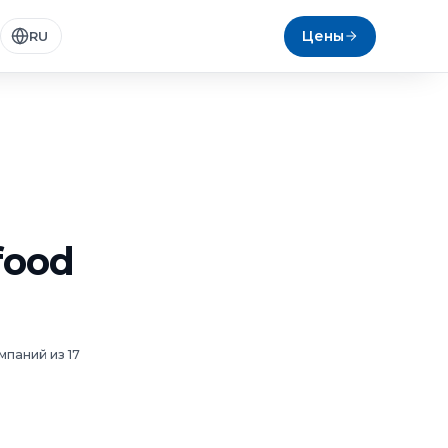
Цены
RU
food
мпаний из 17