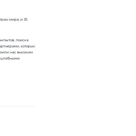
тран мира, и 35
нтактов, поиска
артнерами, которых
азили нас высоким
асштабными