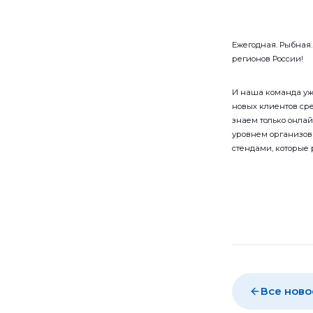
Ежегодная. Рыбная.
регионов России!
И наша команда уж
новых клиентов ср
знаем только онлай
уровнем организов
стендами, которые
Все ново