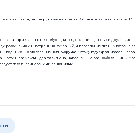
 Твоя – выставка, на которую каждую осень собираются 350 компаний из 17 с
е в 7 раз приезжает в Петербург для поддержания деловых и дружеских ко
еди российских и иностранных компаний, и проведение личных встреч с п
н – ведь именно это главные цели Форума! В этому году Организаторы пор
анности и размахом – два павильона, наполненные разнообразными и м
 радуют глаз дизайнерскими решениями!
сти